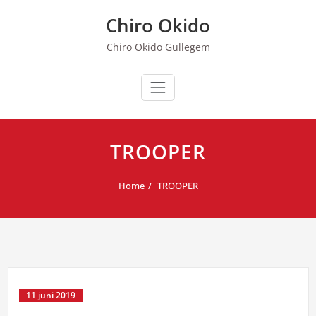
Spring
Chiro Okido
naar
de
Chiro Okido Gullegem
inhoud
TROOPER
Home
TROOPER
11 juni 2019