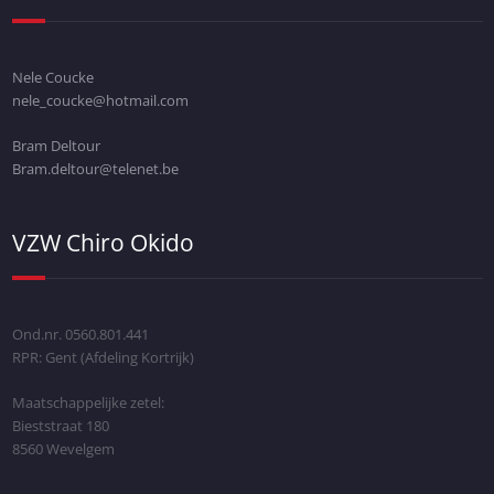
Nele Coucke
nele_coucke@hotmail.com
Bram Deltour
Bram.deltour@telenet.be
VZW Chiro Okido
Ond.nr. 0560.801.441
RPR: Gent (Afdeling Kortrijk)
Maatschappelijke zetel:
Bieststraat 180
8560 Wevelgem