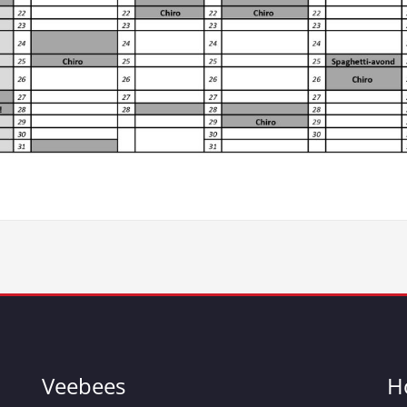
Veebees
H