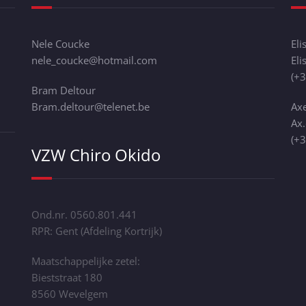
Nele Coucke
Eli
nele_coucke@hotmail.com
El
(+
Bram Deltour
Bram.deltour@telenet.be
Axe
Ax
(+
VZW Chiro Okido
Ond.nr. 0560.801.441
RPR: Gent (Afdeling Kortrijk)
Maatschappelijke zetel:
Bieststraat 180
8560 Wevelgem