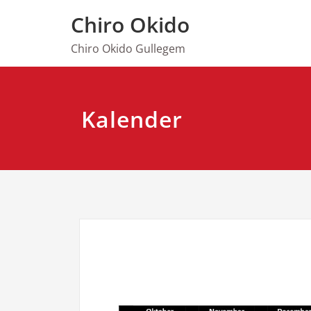
Spring
Chiro Okido
naar
de
Chiro Okido Gullegem
inhoud
Kalender