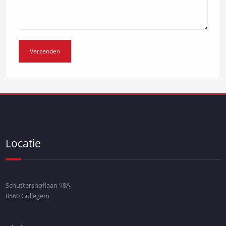
Locatie
Schuttershoflaan 18A
8560 Gullegem