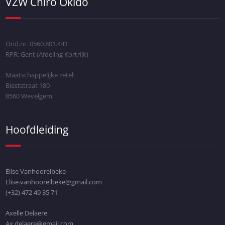
VZW Chiro Okido
Ond.nr. 0560.801.441
RPR: Gent (Afdeling Kortrijk)
Maatschappelijke zetel:
Bieststraat 180
8560 Wevelgem
Hoofdleiding
Elise Vanhoorelbeke
Elise.vanhoorelbeke@gmail.com
(+32)
472 49 35 71
Axelle Delaere
Ax.delaere@gmail.com