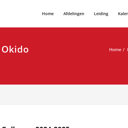
Home
Afdelingen
Leiding
Kale
o Okido
Home