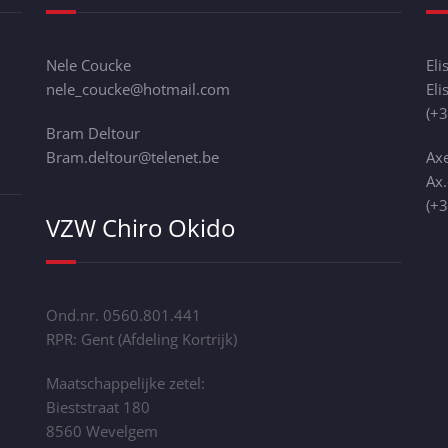
Nele Coucke
Eli
nele_coucke@hotmail.com
El
(+
Bram Deltour
Bram.deltour@telenet.be
Axe
Ax
(+
VZW Chiro Okido
Ond.nr. 0560.801.441
RPR: Gent (Afdeling Kortrijk)
Maatschappelijke zetel:
Bieststraat 180
8560 Wevelgem