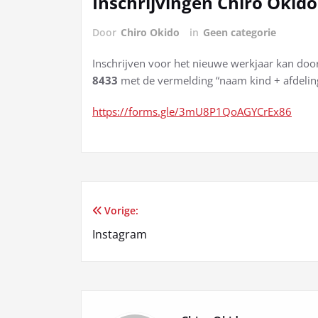
Inschrijvingen Chiro Okid
Door
Chiro Okido
in
Geen categorie
Inschrijven voor het nieuwe werkjaar kan doo
8433
met de vermelding “naam kind + afdeling
https://forms.gle/3mU8P1QoAGYCrEx86
Vorige:
Berichtnavigatie
Instagram